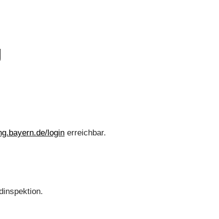
g
ng.bayern.de/login
erreichbar.
dinspektion.